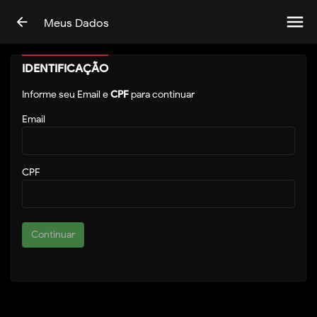
menu
arrow_back
Meus Dados
IDENTIFICAÇÃO
Informe seu Email e
CPF
para continuar
Email
CPF
Continuar